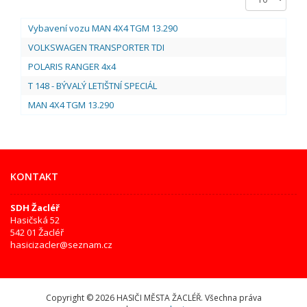
zobrazení
Vybavení vozu MAN 4X4 TGM 13.290
VOLKSWAGEN TRANSPORTER TDI
POLARIS RANGER 4x4
T 148 - BÝVALÝ LETIŠTNÍ SPECIÁL
MAN 4X4 TGM 13.290
KONTAKT
SDH Žacléř
Hasičská 52
542 01 Žacléř
hasicizacler@seznam.cz
Copyright © 2026 HASIČI MĚSTA ŽACLÉŘ. Všechna práva