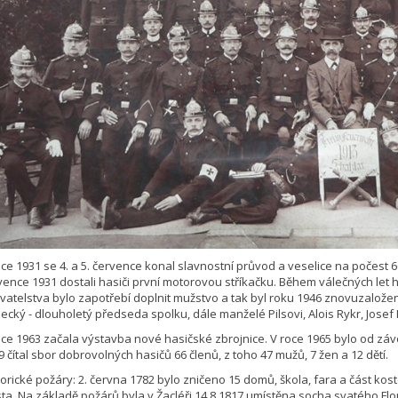
oce 1931 se 4. a 5. července konal slavnostní průvod a veselice na počest 6
vence 1931 dostali hasiči první motorovou stříkačku. Během válečných le
vatelstva bylo zapotřebí doplnit mužstvo a tak byl roku 1946 znovuzaložen 
ecký - dlouholetý předseda spolku, dále manželé Pilsovi, Alois Rykr, Josef 
oce 1963 začala výstavba nové hasičské zbrojnice. V roce 1965 bylo od z
9 čítal sbor dobrovolných hasičů 66 členů, z toho 47 mužů, 7 žen a 12 dětí.
torické požáry: 2. června 1782 bylo zničeno 15 domů, škola, fara a část kost
ta. Na základě požárů byla v Žacléři 14.8.1817 umístěna socha svatého Fl