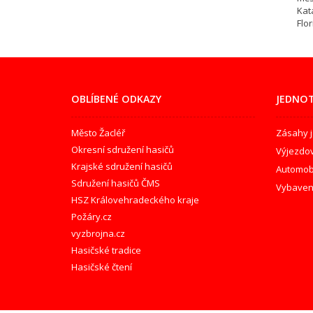
Kat
Flo
OBLÍBENÉ ODKAZY
JEDNOT
Město Žacléř
Zásahy 
Okresní sdružení hasičů
Výjezdo
Krajské sdružení hasičů
Automobi
Sdružení hasičů ČMS
Vybaven
HSZ Královehradeckého kraje
Požáry.cz
vyzbrojna.cz
Hasičské tradice
Hasičské čtení