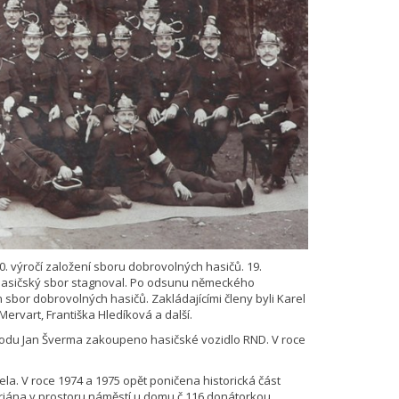
0. výročí založení sboru dobrovolných hasičů. 19.
t hasičský sbor stagnoval. Po odsunu německého
sbor dobrovolných hasičů. Zakládajícími členy byli Karel
Mervart, Františka Hledíková a další.
ávodu Jan Šverma zakoupeno hasičské vozidlo RND. V roce
ela. V roce 1974 a 1975 opět poničena historická část
oriána v prostoru náměstí u domu č.116 donátorkou