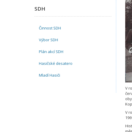
SDH
Činnost SDH
Výbor SDH
Plán akcí SDH
Hasičské desatero
Mladí Hasiči
V r
čer
oby
Kop
V r
196
His
měs