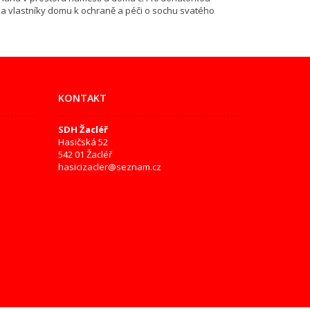
 a vlastníky domu k ochraně a péči o sochu svatého
KONTAKT
SDH Žacléř
Hasičská 52
542 01 Žacléř
hasicizacler@seznam.cz