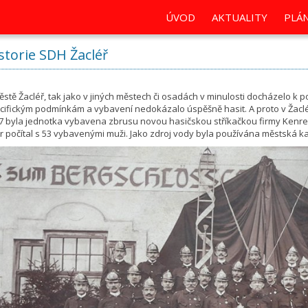
ÚVOD
AKTUALITY
PLÁN
storie SDH Žacléř
ěstě Žacléř, tak jako v jiných městech či osadách v minulosti docházelo k
cifickým podmínkám a vybavení nedokázalo úspěšně hasit. A proto v Žacléř
7 byla jednotka vybavena zbrusu novou hasičskou stříkačkou firmy Kenreuc
r počítal s 53 vybavenými muži. Jako zdroj vody byla používána městská ka