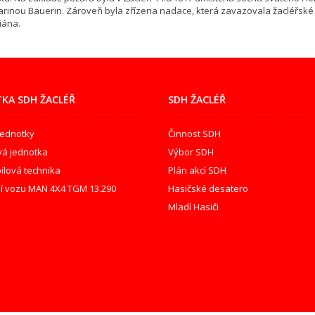
arinou Bauerin. Zároveň byla zřízena nadace, která zavazovala žacléřské
riána.
KA SDH ŽACLÉŘ
SDH ŽACLÉŘ
jednotky
Činnost SDH
vá jednotka
Výbor SDH
lová technika
Plán akcí SDH
í vozu MAN 4X4 TGM 13.290
Hasičské desatero
Mladí Hasiči