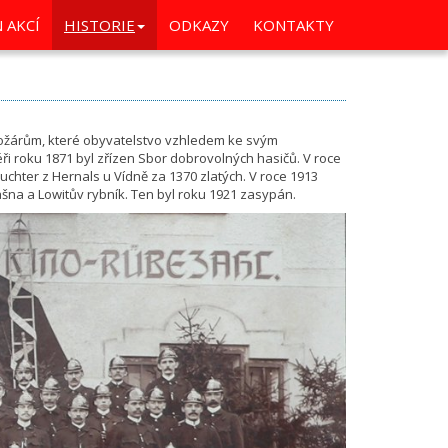
 AKCÍ
HISTORIE
ODKAZY
KONTAKTY
 požárům, které obyvatelstvo vzhledem ke svým
i roku 1871 byl zřízen Sbor dobrovolných hasičů. V roce
hter z Hernals u Vídně za 1370 zlatých. V roce 1913
šna a Lowitův rybník. Ten byl roku 1921 zasypán.