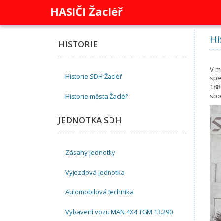
HASIČI Žacléř
Hi
HISTORIE
V m
Historie SDH Žacléř
spe
188
sbo
Historie města Žacléř
JEDNOTKA SDH
Zásahy jednotky
Výjezdová jednotka
Automobilová technika
Vybavení vozu MAN 4X4 TGM 13.290